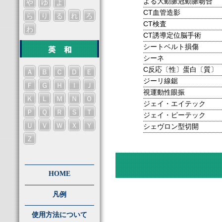
よる大動脈冠動脈吻合
や
ゆ
よ
CT血管造影
ら
り
る
れ
ろ
CT検査
わ
CT誘導定位脳手術
シートベルト損傷
シーネ
C反応〔性〕蛋白〔質〕
Ａ
Ｂ
Ｃ
Ｄ
Ｅ
ジーリ線鋸
Ｆ
Ｇ
Ｈ
Ｉ
Ｊ
視運動性眼振
Ｋ
Ｌ
Ｍ
Ｎ
Ｏ
ジェイ・エイテック
Ｐ
Ｑ
Ｒ
Ｓ
Ｔ
ジェイ・ピーテック
Ｕ
Ｖ
Ｗ
Ｘ
Ｙ
シェヴロン型切開
Ｚ
HOME
凡例
使用方法について