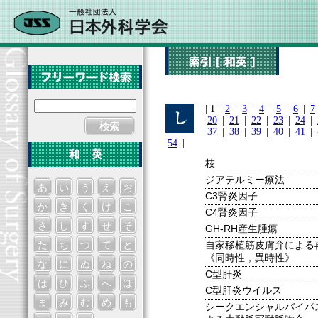
| 1 |
2
|
3
|
4
|
5
|
6
|
7
20
|
21
|
22
|
23
|
24
|
検索
37
|
38
|
39
|
40
|
41
|
54
|
枝
ジアテルミー療法
あ
い
う
え
お
C3腎炎因子
か
き
く
け
こ
C4腎炎因子
さ
し
す
せ
そ
GH-RH産生腫瘍
自家移植筋皮膚弁による
た
ち
つ
て
と
《同時性，異時性》
な
に
ぬ
ね
の
C型肝炎
は
ひ
ふ
へ
ほ
C型肝炎ウイルス
ま
み
む
め
も
シークエンシャルバイパ