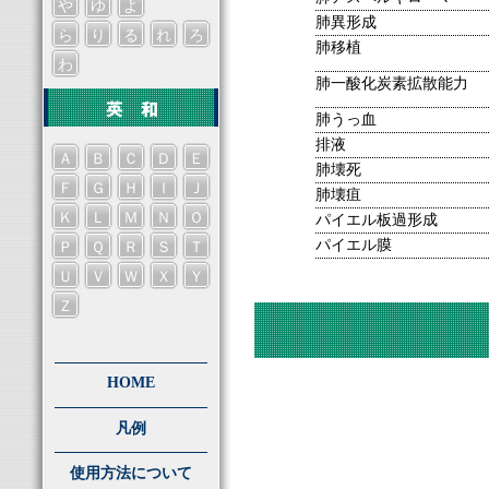
や
ゆ
よ
肺異形成
ら
り
る
れ
ろ
肺移植
わ
肺一酸化炭素拡散能力
肺うっ血
排液
Ａ
Ｂ
Ｃ
Ｄ
Ｅ
肺壊死
Ｆ
Ｇ
Ｈ
Ｉ
Ｊ
肺壊疽
Ｋ
Ｌ
Ｍ
Ｎ
Ｏ
パイエル板過形成
パイエル膜
Ｐ
Ｑ
Ｒ
Ｓ
Ｔ
Ｕ
Ｖ
Ｗ
Ｘ
Ｙ
Ｚ
HOME
凡例
使用方法について