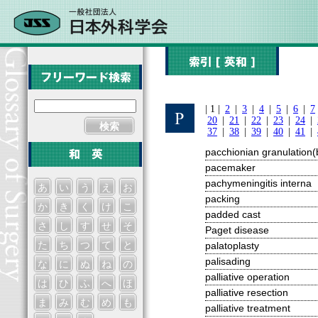
| 1 |
2
|
3
|
4
|
5
|
6
|
7
20
|
21
|
22
|
23
|
24
|
検索
37
|
38
|
39
|
40
|
41
|
pacchionian granulation(
pacemaker
pachymeningitis interna
あ
い
う
え
お
packing
か
き
く
け
こ
padded cast
さ
し
す
せ
そ
Paget disease
た
ち
つ
て
と
palatoplasty
palisading
な
に
ぬ
ね
の
palliative operation
は
ひ
ふ
へ
ほ
palliative resection
ま
み
む
め
も
palliative treatment