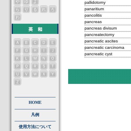
や
ゆ
よ
pallidotomy
panaritium
ら
り
る
れ
ろ
pancolitis
わ
pancreas
pancreas divisum
pancreatectomy
pancreatic ascites
Ａ
Ｂ
Ｃ
Ｄ
Ｅ
pancreatic carcinoma
Ｆ
Ｇ
Ｈ
Ｉ
Ｊ
pancreatic cyst
Ｋ
Ｌ
Ｍ
Ｎ
Ｏ
Ｐ
Ｑ
Ｒ
Ｓ
Ｔ
Ｕ
Ｖ
Ｗ
Ｘ
Ｙ
Ｚ
HOME
凡例
使用方法について