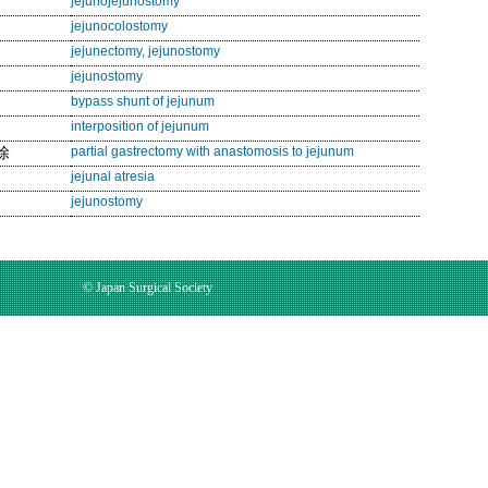
jejunojejunostomy
jejunocolostomy
jejunectomy, jejunostomy
jejunostomy
bypass shunt of jejunum
interposition of jejunum
除
partial gastrectomy with anastomosis to jejunum
jejunal atresia
jejunostomy
© Japan Surgical Society