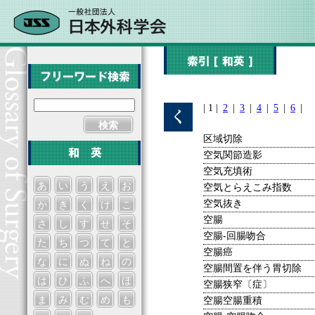
| 1 |
2
|
3
|
4
|
5
|
6
|
検索
区域切除
空気関節造影
空気充填術
あ
い
う
え
お
空気とらえこみ指数
空気抜き
か
き
く
け
こ
空腸
さ
し
す
せ
そ
空腸-回腸吻合
た
ち
つ
て
と
空腸癌
な
に
ぬ
ね
の
空腸間置を伴う胃切除
は
ひ
ふ
へ
ほ
空腸狭窄〔症〕
ま
み
む
め
も
空腸空腸重積