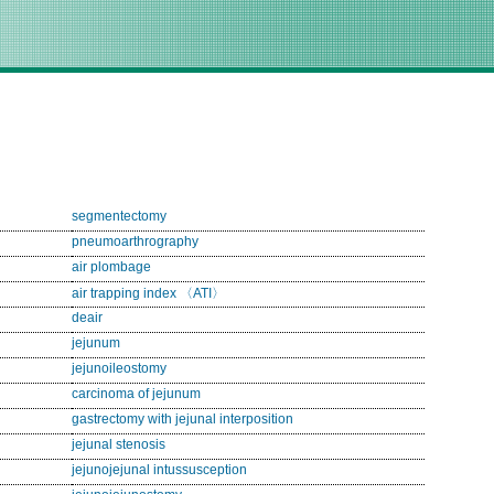
segmentectomy
pneumoarthrography
air plombage
air trapping index 〈ATI〉
deair
jejunum
jejunoileostomy
carcinoma of jejunum
gastrectomy with jejunal interposition
jejunal stenosis
jejunojejunal intussusception