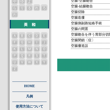
空腸-空腸吻合
や
ゆ
よ
空腸-結腸吻合
ら
り
る
れ
ろ
空腸切除
わ
空腸造瘻
空腸側副路短絡手術
空腸の間置
空腸吻合を伴う胃部分切
Ａ
Ｂ
Ｃ
Ｄ
Ｅ
空腸閉鎖〔症〕
Ｆ
Ｇ
Ｈ
Ｉ
Ｊ
空腸瘻造設
Ｋ
Ｌ
Ｍ
Ｎ
Ｏ
Ｐ
Ｑ
Ｒ
Ｓ
Ｔ
Ｕ
Ｖ
Ｗ
Ｘ
Ｙ
Ｚ
HOME
凡例
使用方法について